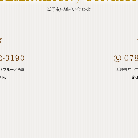
19ブルーノ芦屋
兵庫県神戸市
週月火
定休