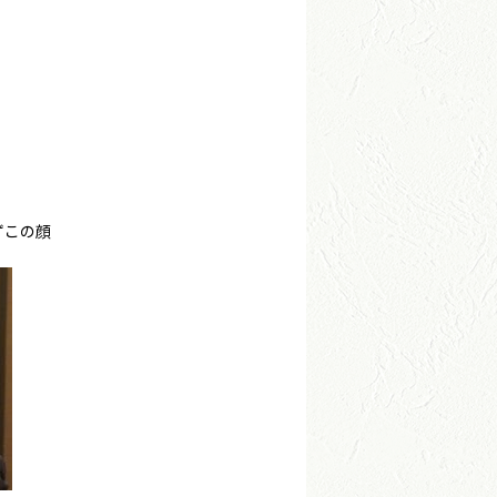
！
ずこの顔