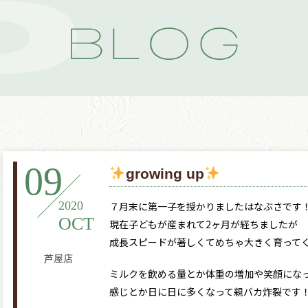
09
growing up
2020
７月末に第一子を授かりましたはなぶさです
OCT
現在子どもが産まれて2ヶ月が経ちましたが
成長スピードが著しくてめちゃ大きく育って
芦屋店
ミルクを飲める量とか体重の増加や笑顔にな
感じとか日に日に多くなって親バカ炸裂です