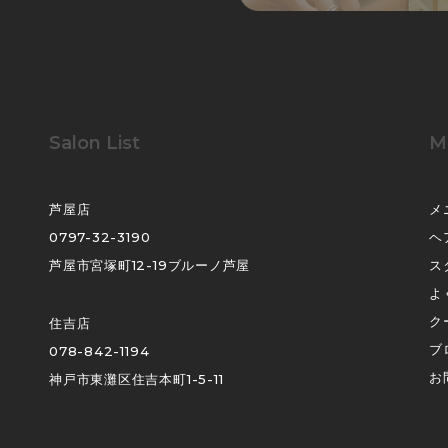
Salon List
M
芦屋店
メ
0797-32-3190
ヘ
芦屋市宮塚町12-19ブルーノ芦屋
ス
よ
ク
住吉店
ブ
078-842-1194
お
神戸市東灘区住吉本町1-5-11