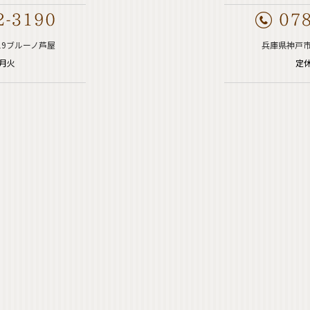
19ブルーノ芦屋
兵庫県神戸市
週月火
定休