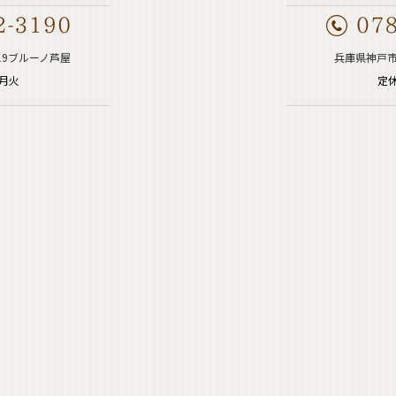
19ブルーノ芦屋
兵庫県神戸市
週月火
定休