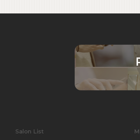
Salon List
M