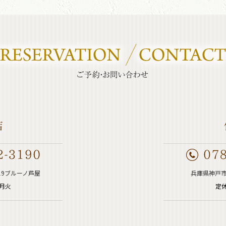
19ブルーノ芦屋
兵庫県神戸市
週月火
定休