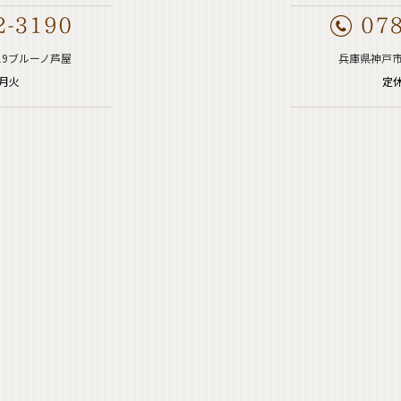
19ブルーノ芦屋
兵庫県神戸市
週月火
定休