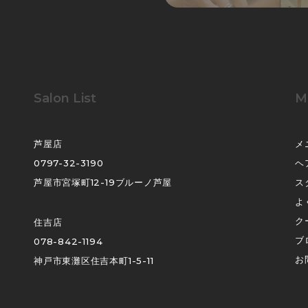
Salon List
M
芦屋店
メ
0797-32-3190
ヘ
芦屋市宮塚町12-19ブルーノ芦屋
ス
よ
ク
住吉店
ブ
078-842-1194
お
神戸市東灘区住吉本町1-5-11