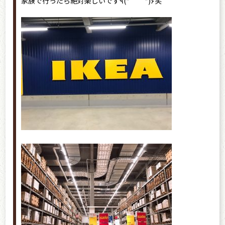
家族で行ったら絶対楽しいです٩(*´︶`*)۶笑