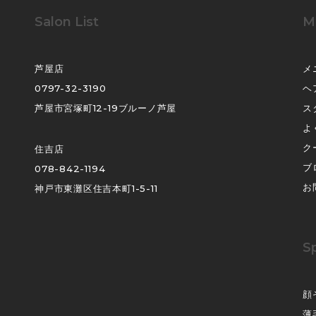
Salon List
M
芦屋店
メ
0797-32-3190
ヘ
芦屋市宮塚町12-19ブルーノ芦屋
ス
よ
ク
住吉店
ブ
078-842-1194
お
神戸市東灘区住吉本町1-5-11
S
顔
薄