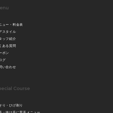
enu
ニュー・料金表
アスタイル
タッフ紹介
くある質問
ーポン
ログ
問い合わせ
pecial Course
そり・ひげ剃り
毛・抜け毛に育毛メニュー