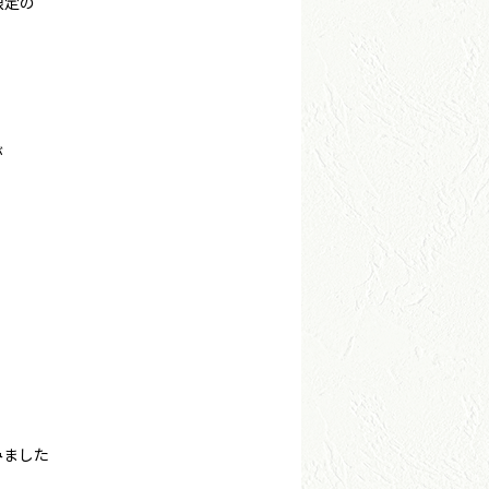
限定の
が
みました