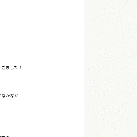
できました！
となかなか