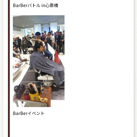
BarBerバトル in心斎橋
BarBerイベント